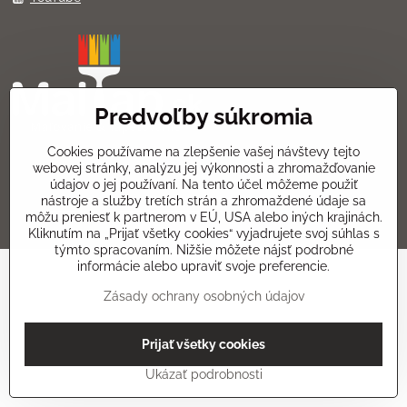
Predvoľby súkromia
Cookies používame na zlepšenie vašej návštevy tejto
webovej stránky, analýzu jej výkonnosti a zhromažďovanie
údajov o jej používaní. Na tento účel môžeme použiť
©
2026
Copyright
nástroje a služby tretích strán a zhromaždené údaje sa
Predvoľby súkromia
Zásady ochrany osobných údajov
môžu preniesť k partnerom v EÚ, USA alebo iných krajinách.
Vytvorené pomocou:
BiznisWeb.sk
Kliknutím na „Prijať všetky cookies“ vyjadrujete svoj súhlas s
týmto spracovaním. Nižšie môžete nájsť podrobné
informácie alebo upraviť svoje preferencie.
Zásady ochrany osobných údajov
Prijať všetky cookies
Ukázať podrobnosti