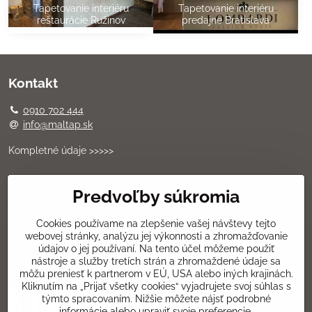
Tapetovanie interiéru
Tapetovanie interiéru
reštaurácie Ružinov
predajne Bratislava
Kontakt
0910 702 444
info@maltap.sk
Kompletné údaje >>>>>
Nájdete nás .-)
Predvoľby súkromia
Facebook
Cookies používame na zlepšenie vašej návštevy tejto
YouTube
webovej stránky, analýzu jej výkonnosti a zhromažďovanie
údajov o jej používaní. Na tento účel môžeme použiť
nástroje a služby tretích strán a zhromaždené údaje sa
môžu preniesť k partnerom v EÚ, USA alebo iných krajinách.
Kliknutím na „Prijať všetky cookies“ vyjadrujete svoj súhlas s
týmto spracovaním. Nižšie môžete nájsť podrobné
informácie alebo upraviť svoje preferencie.