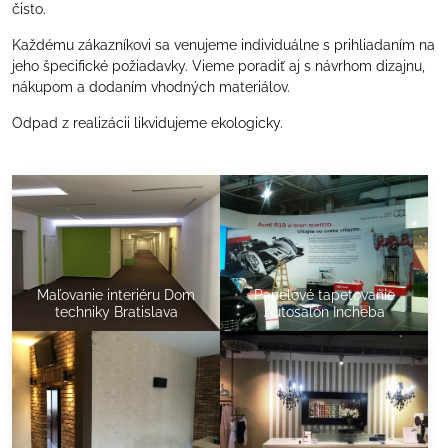
čisto.
Každému zákazníkovi sa venujeme individuálne s prihliadaním na
jeho špecifické požiadavky. Vieme poradiť aj s návrhom dizajnu,
nákupom a dodaním vhodných materiálov.
Odpad z realizácii likvidujeme ekologicky.
Maľovanie interiéru Dom
Panelové tapetovanie
techniky Bratislava
Autosalón Incheba