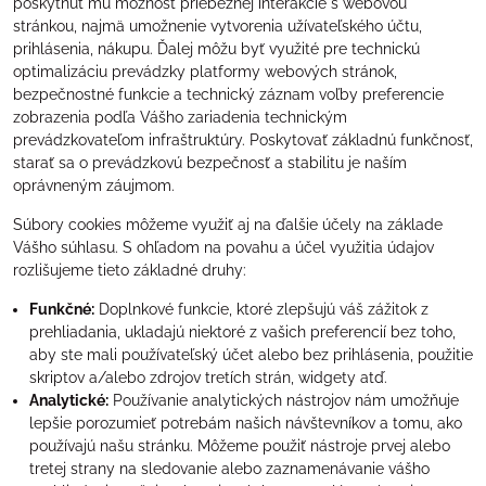
poskytnúť mu možnosť priebežnej interakcie s webovou
stránkou, najmä umožnenie vytvorenia užívateľského účtu,
prihlásenia, nákupu. Ďalej môžu byť využité pre technickú
optimalizáciu prevádzky platformy webových stránok,
bezpečnostné funkcie a technický záznam voľby preferencie
zobrazenia podľa Vášho zariadenia technickým
prevádzkovateľom infraštruktúry. Poskytovať základnú funkčnosť,
starať sa o prevádzkovú bezpečnosť a stabilitu je naším
oprávneným záujmom.
Súbory cookies môžeme využiť aj na ďalšie účely na základe
Vášho súhlasu. S ohľadom na povahu a účel využitia údajov
rozlišujeme tieto základné druhy:
Funkčné:
Doplnkové funkcie, ktoré zlepšujú váš zážitok z
prehliadania, ukladajú niektoré z vašich preferencií bez toho,
aby ste mali používateľský účet alebo bez prihlásenia, použitie
skriptov a/alebo zdrojov tretích strán, widgety atď.
Analytické:
Používanie analytických nástrojov nám umožňuje
lepšie porozumieť potrebám našich návštevníkov a tomu, ako
používajú našu stránku. Môžeme použiť nástroje prvej alebo
tretej strany na sledovanie alebo zaznamenávanie vášho