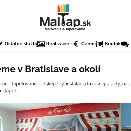
Ostatné služby
Realizácie
Cenník
Kontakt
me v Bratislave a okolí
ác - tapetovanie detskej izby, inštalácia luxusnej tapety, nale
i tapiet.