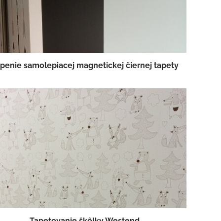
penie samolepiacej magnetickej čiernej tapety
Tapetovanie škôlky Westend